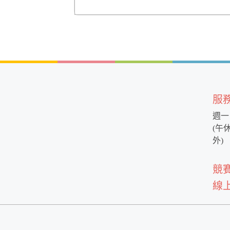
服
週一 
(午休
外)
競
線