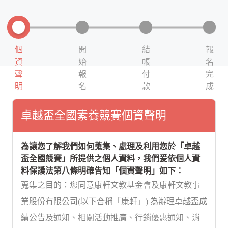
個
開
結
報
資
始
帳
名
聲
報
付
完
明
名
款
成
卓越盃全國素養競賽個資聲明
為讓您了解我們如何蒐集、處理及利用您於「卓越
盃全國競賽」所提供之個人資料，我們爰依個人資
料保護法第八條明確告知「個資聲明」如下：
蒐集之目的：您同意康軒文教基金會及康軒文教事
業股份有限公司(以下合稱「康軒」) 為辦理卓越盃成
績公告及通知、相關活動推廣、行銷優惠通知、消