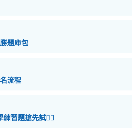
勝題庫包
報名流程
學練習題搶先試✍🏻