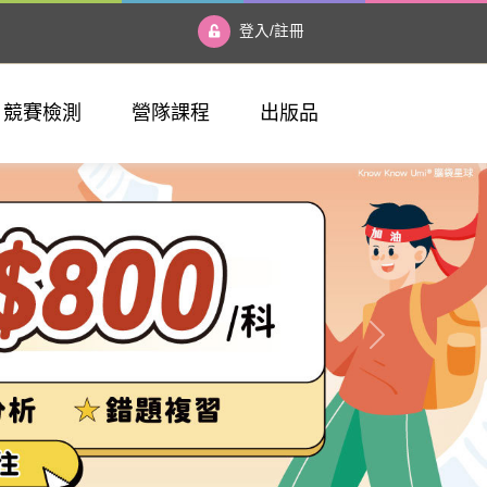
登入/註冊
競賽檢測
營隊課程
出版品
26 全國素養競賽
資優數學營
夢想一號魔術方塊學院
康軒學習網
Next