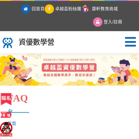
回首頁
卓越盃粉絲團
康軒教育商城
登入/註冊
資優數學營
資優數學營
FAQ
首頁