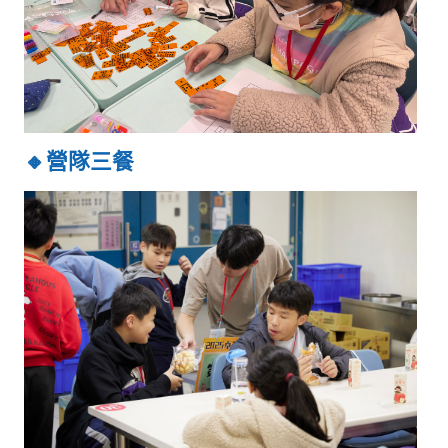
🔸營隊三餐