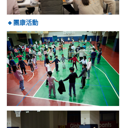
🔸團康活動