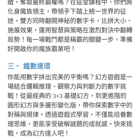
敵，奪取最終霸權嗎？在這堂課程中，你們將
化身魔族領主，帶領手下踏上統一世界的征
途。雙方同時翻開神秘的數字卡，比拼大小、
施展效果，運用智慧與策略在激烈對決中翻轉
局勢！每一場戰鬥都是稱霸的關鍵一步，準備
好開啟你的魔族霸業吧！
三、 鐵數連環
你能用數字拼出完美的平衡嗎？幻方遊戲是一
場結合邏輯推理、觀察力與判斷力的數字挑
戰！從最經典的 3×3 基礎幻方，到更進階的
圓形幻方與多邊形變化版，帶你探索數字中的
對稱與規律。透過遊戲式學習，不僅能培養數
理思維，更能享受破解謎題的成就感。快來挑
戰，成為幻方達人吧！